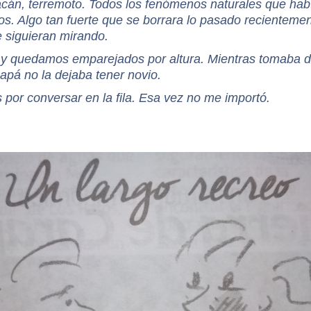
acán, terremoto. Todos los fenómenos naturales que hab
os. Algo tan fuerte que se borrara lo pasado recienteme
 siguieran mirando.
a y quedamos emparejados por altura. Mientras tomaba di
papá no la dejaba tener novio.
 por conversar en la fila. Esa vez no me importó.