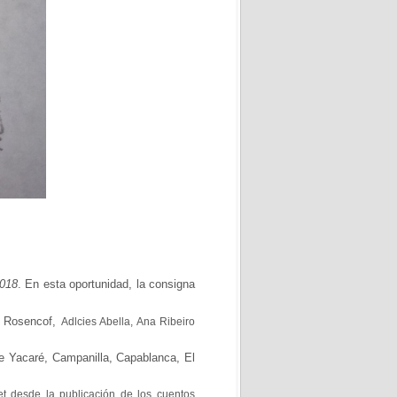
2018
. En esta oportunidad, la consigna
o Rosencof,
Ad
lci
es Abella, Ana Ribeiro
e Yacaré, Campanilla, Capablanca, El
et desde la publicación de los cuentos