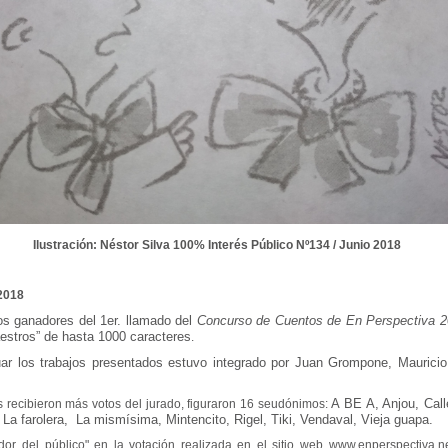
Ilustración: Néstor Silva 100% Interés Público Nº134 / Junio 2018
2018
os ganadores del 1er. llamado del
Concurso de Cuentos de En Perspectiva 
aestros”
de hasta 1000 caracteres
.
uar los trabajos presentados estuvo integrado por Juan Grompone, Maurici
A BE A, Anjou, Call
es recibieron más votos del jurado, figuraron 16 seudónimos:
 La farolera, La mismísima, Mintencito, Rigel, Tiki, Vendaval, Vieja guapa.
ador del público" en la votación realizada en el sitio web www.enperspectiva.n